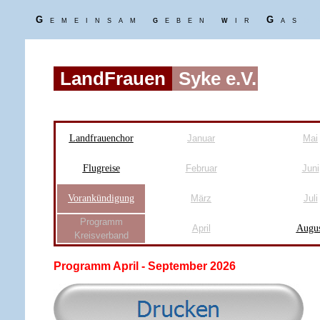
G
emeinsam
g
eben
w
ir
G
as
o
LandFrauen
Syke e.V.
Landfrauenchor
Januar
Mai
Flugreise
Februar
Juni
Vorankündigung
März
Juli
Programm
April
Augus
Kreisverband
Programm April - September 2026